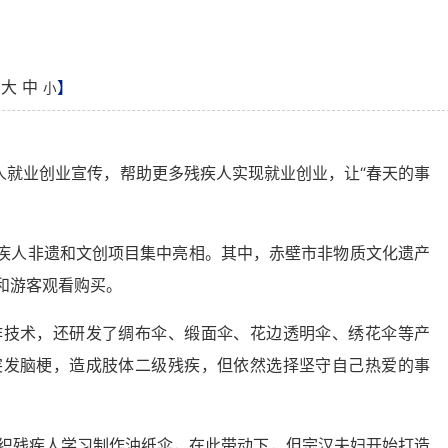
：
大
中
】
小
就业创业宣传，帮助更多残疾人实现就业创业，让“春天的事
疾人非遗和文创项目集中亮相。其中，赤壁市非物质文化遗产
和游客观看购买。
作技术，还研发了绸布伞、缎面伞、花边透明伞、绣花伞等产
突发脑梗，造成肢体二级残疾，但依然选择坚守自己热爱的事
织残疾人学习制作油纸伞，在此带动下，但宗汉夫妇开始打造